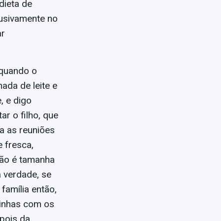
dieta de
lusivamente no
ar
 quando o
nada de leite e
, e digo
r o filho, que
a as reuniões
 fresca,
ação é tamanha
 verdade, se
 família então,
tinhas com os
epois da