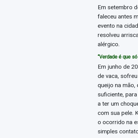
Em setembro de
faleceu antes 
evento na cida
resolveu arrisca
alérgico.
“Verdade é que só
Em junho de 201
de vaca, sofre
queijo na mão, 
suficiente, par
a ter um choque
com sua pele. K
o ocorrido na es
simples contato