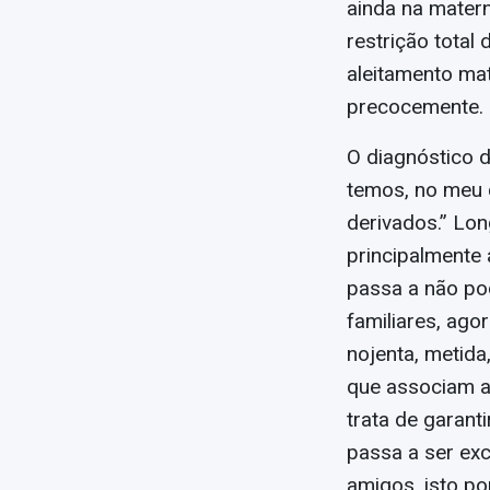
ainda na matern
restrição total
aleitamento mat
precocemente.
O diagnóstico d
temos, no meu c
derivados.” Lon
principalmente 
passa a não pod
familiares, ago
nojenta, metida
que associam a
trata de garanti
passa a ser exc
amigos, isto po