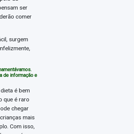
 pensam ser
oderão comer
ácil, surgem
nfelizmente,
amamentávamos.
a de informação e
 dieta é bem
o que é raro
 pode chegar
 crianças mais
plo. Com isso,