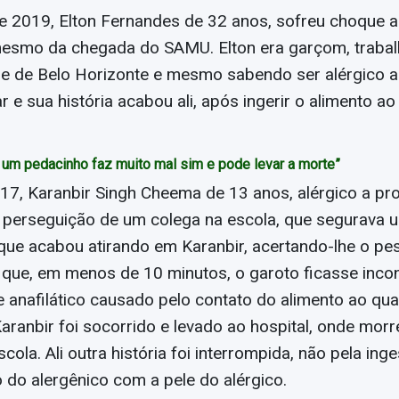
 2019, Elton Fernandes de 32 anos, sofreu choque an
mesmo da chegada do SAMU. Elton era garçom, traba
de de Belo Horizonte e mesmo sabendo ser alérgico 
r e sua história acabou ali, após ingerir o alimento ao
 um pedacinho faz muito mal sim e pode levar a morte”
7, Karanbir Singh Cheema de 13 anos, alérgico a prot
u perseguição de um colega na escola, que segurava
que acabou atirando em Karanbir, acertando-lhe o pes
a que, em menos de 10 minutos, o garoto ficasse incon
 anafilático causado pelo contato do alimento ao qual
aranbir foi socorrido e levado ao hospital, onde mor
cola. Ali outra história foi interrompida, não pela ing
 do alergênico com a pele do alérgico.