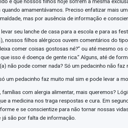
vido é que nossos filhos hoje sofrem a mesma exclus
quando amamentávamos. Preciso enfatizar mais uma
 maldade, mas por ausência de informação e conscien
levar seu lanche de casa para a escola e para as fes
, nossos filhos alérgicos ouvem comentários do tipo
 deixa comer coisas gostosas né?” ou até mesmo os 
que isso é doença de gente rica.” Alguns, até de form
 (a) não pode comer nada? Só um pedacinho não faz m
só um pedacinho faz muito mal sim e pode levar a mo
 famílias com alergia alimentar, mais queremos? Lóg
que a medicina nos traga respostas e cura. Em segund
forme e se conscientize para não tornar nossas vida
e já são por falta de informação.