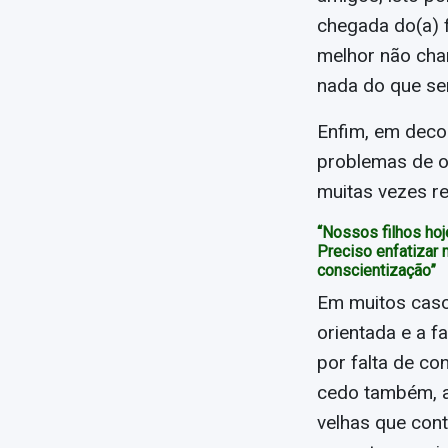
chegada do(a) f
melhor não cha
nada do que se
Enfim, em decor
problemas de or
muitas vezes re
“Nossos filhos h
Preciso enfatizar
conscientização”
Em muitos caso
orientada e a f
por falta de co
cedo também, a
velhas que cont