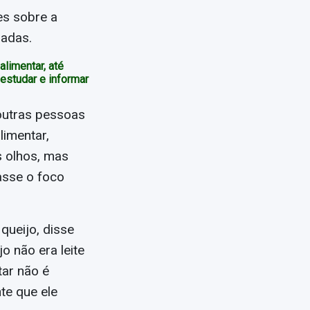
es sobre a
gadas.
alimentar, até
estudar e informar
 outras pessoas
imentar,
s olhos, mas
asse o foco
queijo, disse
o não era leite
tar não é
te que ele