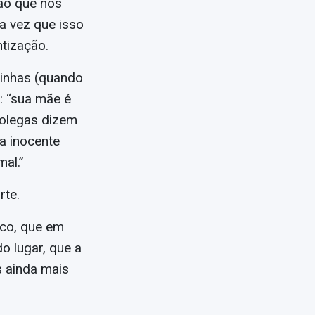
ão que nós
 vez que isso
tização.
tinhas (quando
: “sua mãe é
colegas dizem
a inocente
al.”
rte.
ico, que em
o lugar, que a
s ainda mais