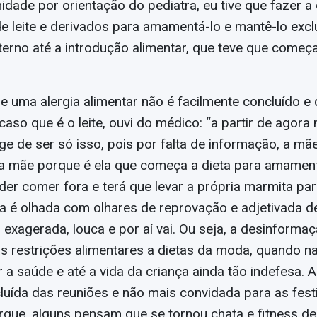
idade por orientação do pediatra, eu tive que fazer a 
 de leite e derivados para amamentá-lo e mantê-lo exc
erno até a introdução alimentar, que teve que começ
e uma alergia alimentar não é facilmente concluído e
aso que é o leite, ouvi do médico: “a partir de agora 
ge de ser só isso, pois por falta de informação, a mãe
a mãe porque é ela que começa a dieta para amamenta
er comer fora e terá que levar a própria marmita par
ra é olhada com olhares de reprovação e adjetivada de
, exagerada, louca e por aí vai. Ou seja, a desinform
s restrições alimentares a dietas da moda, quando na
r a saúde e até a vida da criança ainda tão indefesa. A
luída das reuniões e não mais convidada para as fes
rque, alguns pensam que se tornou chata e fitness d