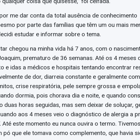
o qualquer coisa que quisesse,” foi ceifada.
 por me dar conta da total ausência de conhecimento 
 mesmo por parte das famílias que têm um ou mais m
decidi estudar e informar sobre o tema.
entar chegou na minha vida há 7 anos, com o nascime
 Joaquim, prematuro de 36 semanas. Até os 4 meses d
o e idas a médicos e hospitais tentando encontrar r
ivelmente de dor, diarreia constante e geralmente co
itos, crise respiratória, pele sempre grossa e empo
uando dormia, pois chorava dia e noite, e quando cons
 duas horas seguidas, mas sem deixar de soluçar, g
quando aos 4 meses veio o diagnóstico de alergia a pr
. Até este momento eu nunca ouvira o termo. Tivemo
 em pó que ele tomava como complemento, que havia si