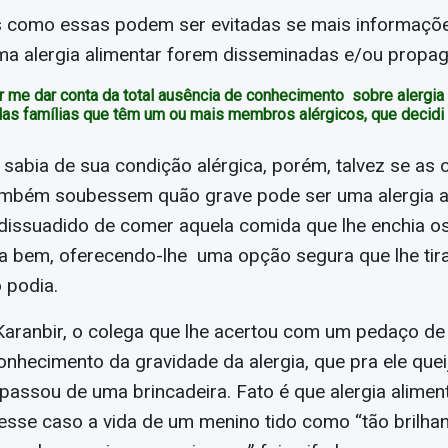
as como essas podem ser evitadas se mais informaçõ
ma alergia alimentar forem disseminadas e/ou propa
r me dar conta da total ausência de conhecimento sobre alergia 
as famílias que têm um ou mais membros alérgicos, que decidi 
sabia de sua condição alérgica, porém, talvez se as
ambém soubessem quão grave pode ser uma alergia al
 dissuadido de comer aquela comida que lhe enchia o
ia bem, oferecendo-lhe uma opção segura que lhe tir
 podia.
aranbir, o colega que lhe acertou com um pedaço de 
onhecimento da gravidade da alergia, que pra ele queij
passou de uma brincadeira. Fato é que alergia alimen
nesse caso a vida de um menino tido como “tão brilhan