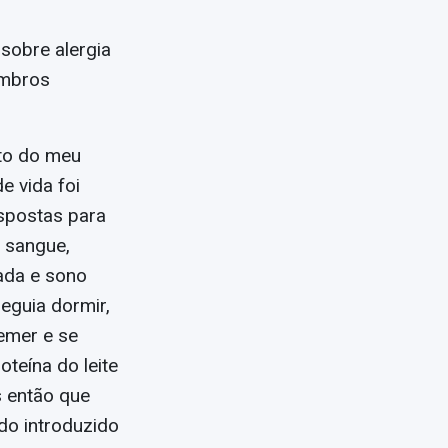
sobre alergia
embros
nto do meu
e vida foi
espostas para
m sangue,
lada e sono
eguia dormir,
emer e se
oteína do leite
s então que
do introduzido