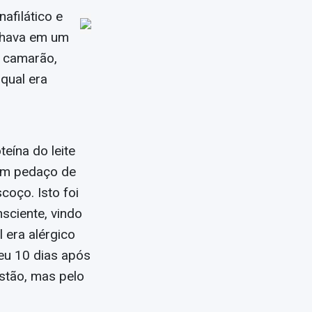
afilático e
lhava em um
a camarão,
 qual era
eína do leite
 um pedaço de
coço. Isto foi
sciente, vindo
 era alérgico
reu 10 dias após
estão, mas pelo